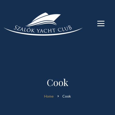
modal-check
modal-check
Cook
Home
Cook