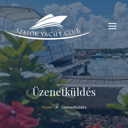
modal-check
modal-check
Üzenetküldés
Home
Üzenetküldés