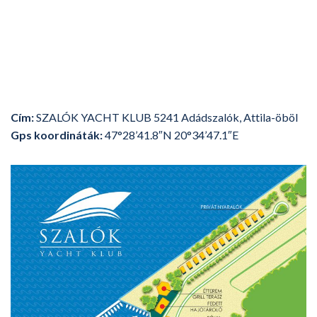
Cím:
SZALÓK YACHT KLUB 5241 Adádszalók, Attila-öböl
Gps koordináták:
47°28’41.8″N 20°34’47.1″E