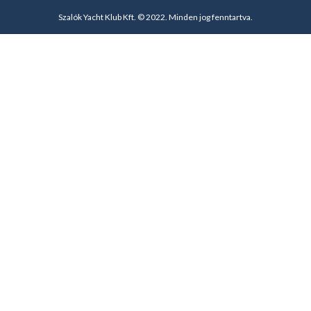
Szalók Yacht Klub Kft. © 2022. Minden jog fenntartva.