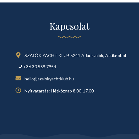
Kapcsolat
SZALÓK YACHT KLUB 5241 Adádszalók, Attila-öböl
+36 30 559 7954
hello@szalokyachtklub.hu
Nyitvatartás: Hétköznap 8.00-17.00