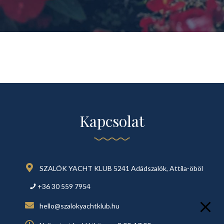
Kapcsolat
SZALÓK YACHT KLUB 5241 Adádszalók, Attila-öböl
+36 30 559 7954
hello@szalokyachtklub.hu