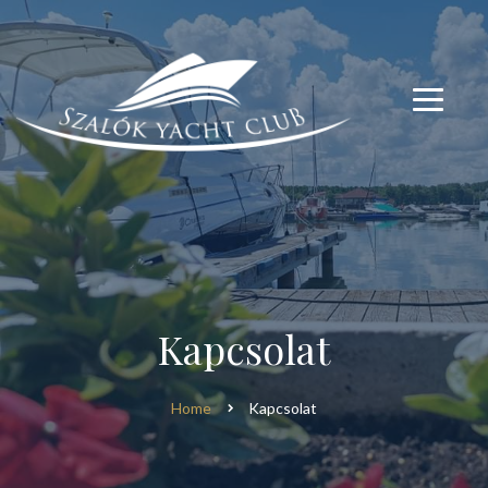
modal-check
modal-check
Kapcsolat
Home
Kapcsolat