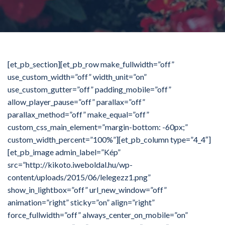
[et_pb_section][et_pb_row make_fullwidth=”off”
use_custom_width=”off” width_unit=”on”
use_custom_gutter=”off” padding_mobile=”off”
allow_player_pause=”off” parallax=”off”
parallax_method=”off” make_equal=”off”
custom_css_main_element=”margin-bottom: -60px;”
custom_width_percent=”100%”][et_pb_column type=”4_4″]
[et_pb_image admin_label=”Kép”
src=”http://kikoto.iweboldal.hu/wp-
content/uploads/2015/06/lelegezz1.png”
show_in_lightbox=”off” url_new_window=”off”
animation=”right” sticky=”on” align=”right”
force_fullwidth=”off” always_center_on_mobile=”on”