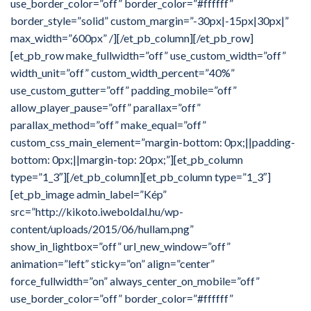
use_border_color=”off” border_color=”#ffffff”
border_style=”solid” custom_margin=”-30px|-15px|30px|”
max_width=”600px” /][/et_pb_column][/et_pb_row]
[et_pb_row make_fullwidth=”off” use_custom_width=”off”
width_unit=”off” custom_width_percent=”40%”
use_custom_gutter=”off” padding_mobile=”off”
allow_player_pause=”off” parallax=”off”
parallax_method=”off” make_equal=”off”
custom_css_main_element=”margin-bottom: 0px;||padding-
bottom: 0px;||margin-top: 20px;”][et_pb_column
type=”1_3″][/et_pb_column][et_pb_column type=”1_3″]
[et_pb_image admin_label=”Kép”
src=”http://kikoto.iweboldal.hu/wp-
content/uploads/2015/06/hullam.png”
show_in_lightbox=”off” url_new_window=”off”
animation=”left” sticky=”on” align=”center”
force_fullwidth=”on” always_center_on_mobile=”off”
use_border_color=”off” border_color=”#ffffff”