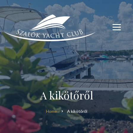
modal-check
modal-check
A kikötőről
Home
A kikötőről