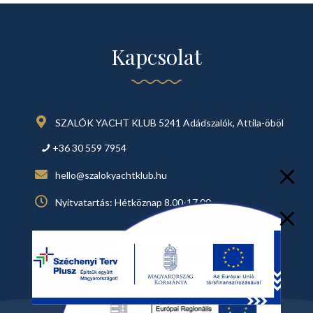
Kapcsolat
SZALÓK YACHT KLUB 5241 Adádszalók, Attila-öböl
+36 30 559 7954
hello@szalokyachtklub.hu
Nyitvatartás: Hétköznap 8.00-17.00