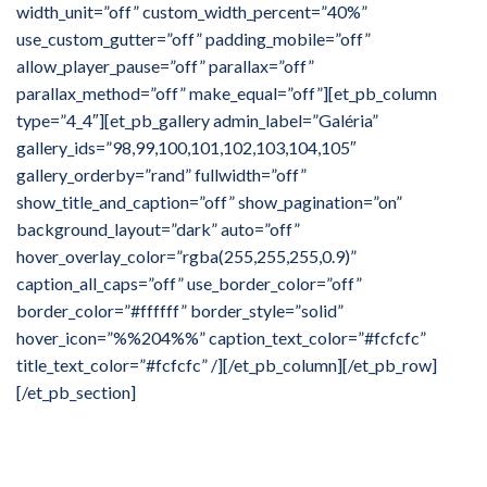
width_unit=”off” custom_width_percent=”40%”
use_custom_gutter=”off” padding_mobile=”off”
allow_player_pause=”off” parallax=”off”
parallax_method=”off” make_equal=”off”][et_pb_column
type=”4_4″][et_pb_gallery admin_label=”Galéria”
gallery_ids=”98,99,100,101,102,103,104,105″
gallery_orderby=”rand” fullwidth=”off”
show_title_and_caption=”off” show_pagination=”on”
background_layout=”dark” auto=”off”
hover_overlay_color=”rgba(255,255,255,0.9)”
caption_all_caps=”off” use_border_color=”off”
border_color=”#ffffff” border_style=”solid”
hover_icon=”%%204%%” caption_text_color=”#fcfcfc”
title_text_color=”#fcfcfc” /][/et_pb_column][/et_pb_row]
[/et_pb_section]