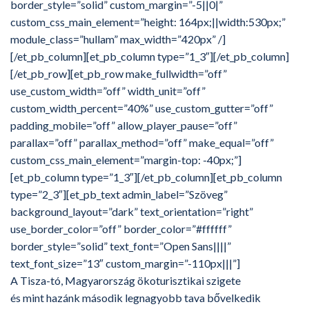
border_style=”solid” custom_margin=”-5||0|”
custom_css_main_element=”height: 164px;||width:530px;”
module_class=”hullam” max_width=”420px” /]
[/et_pb_column][et_pb_column type=”1_3″][/et_pb_column]
[/et_pb_row][et_pb_row make_fullwidth=”off”
use_custom_width=”off” width_unit=”off”
custom_width_percent=”40%” use_custom_gutter=”off”
padding_mobile=”off” allow_player_pause=”off”
parallax=”off” parallax_method=”off” make_equal=”off”
custom_css_main_element=”margin-top: -40px;”]
[et_pb_column type=”1_3″][/et_pb_column][et_pb_column
type=”2_3″][et_pb_text admin_label=”Szöveg”
background_layout=”dark” text_orientation=”right”
use_border_color=”off” border_color=”#ffffff”
border_style=”solid” text_font=”Open Sans||||”
text_font_size=”13″ custom_margin=”-110px|||”]
A Tisza-tó, Magyarország ökoturisztikai szigete
és mint hazánk második legnagyobb tava bővelkedik