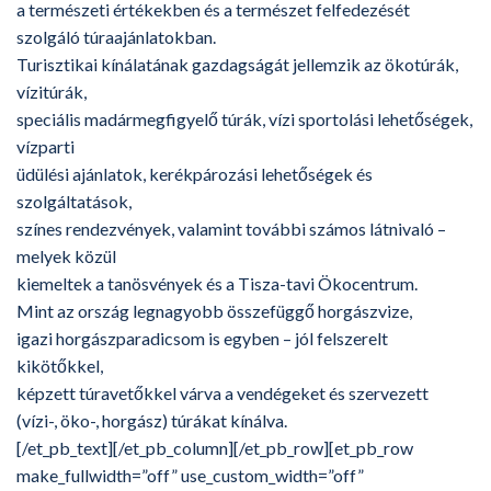
a természeti értékekben és a természet felfedezését
szolgáló túraajánlatokban.
Turisztikai kínálatának gazdagságát jellemzik az ökotúrák,
vízitúrák,
speciális madármegfigyelő túrák, vízi sportolási lehetőségek,
vízparti
üdülési ajánlatok, kerékpározási lehetőségek és
szolgáltatások,
színes rendezvények, valamint további számos látnivaló –
melyek közül
kiemeltek a tanösvények és a Tisza-tavi Ökocentrum.
Mint az ország legnagyobb összefüggő horgászvize,
igazi horgászparadicsom is egyben – jól felszerelt
kikötőkkel,
képzett túravetőkkel várva a vendégeket és szervezett
(vízi-, öko-, horgász) túrákat kínálva.
[/et_pb_text][/et_pb_column][/et_pb_row][et_pb_row
make_fullwidth=”off” use_custom_width=”off”