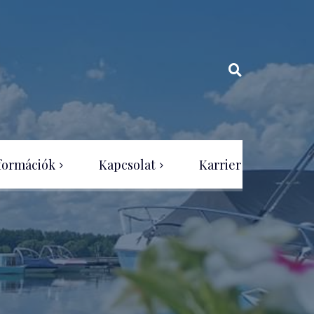
nformációk
Kapcsolat
Karrier
Megközelítés, térkép
Elérhetőség
Üzenetküldés