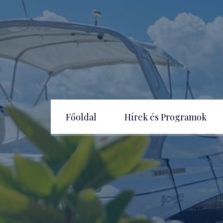
Főoldal
Hírek és Programok
Bemuta
Széchenyi Terv Plusz
Pályáz
Széchenyi 2020
Főbb a
Kikötő