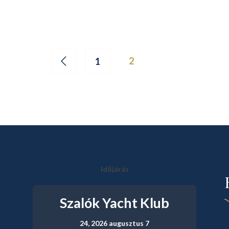
n
2
1
Időjárás
Szalók Yacht Klub
24,
2026 augusztus 7