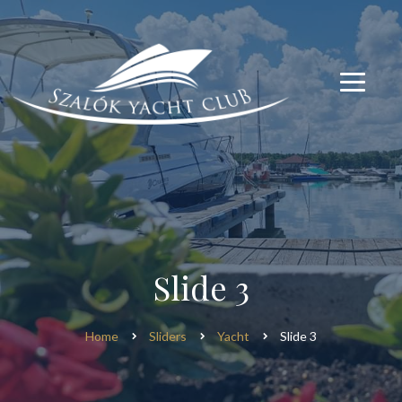
modal-check
modal-check
Slide 3
Home
Sliders
Yacht
Slide 3