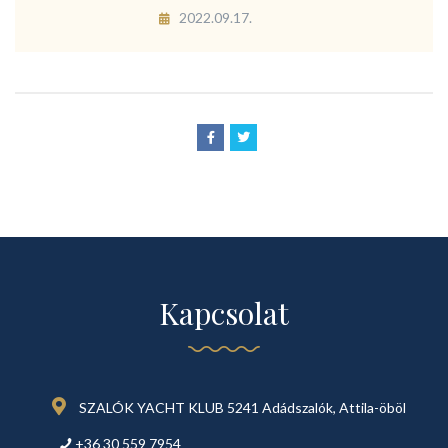
2022.09.17.
Kapcsolat
SZALÓK YACHT KLUB 5241 Adádszalók, Attila-öböl
+36 30 559 7954