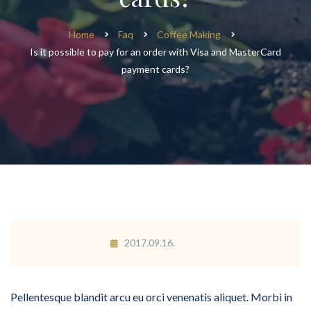
Home
Faq
Coffee Making
Is it possible to pay for an order with Visa and MasterCard
payment cards?
2017.09.16.
Pellentesque blandit arcu eu orci venenatis aliquet. Morbi in