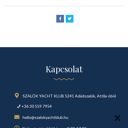
Kapcsolat
SZALÓK YACHT KLUB 5241 Adádszalók, Attila-öböl
+36 30 559 7954
hello@szalokyachtklub.hu