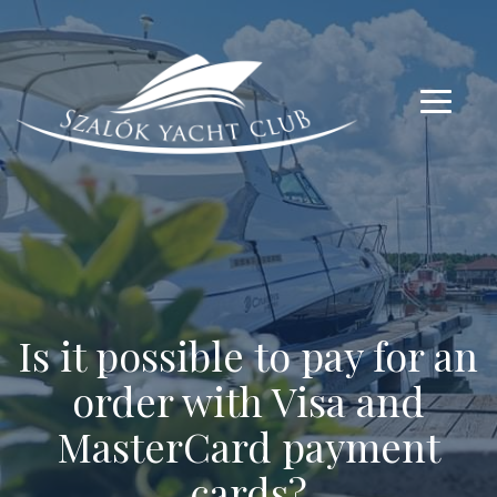
modal-check
modal-check
Is it possible to pay for an
order with Visa and
MasterCard payment
cards?